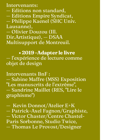
Intervenants:
— Editions non standard,
— Editions Empire Syndicat,
— Philippe Kaenel (SHC Univ.
Lausanne),
— Olivier Douzou (Ill.
Dir.Artistique), — DSAA
Multisupport de Montreuil.
• 2019 -Adapter le livre
— l’expérience de lecture comme
objet de design
Intervenants BnF :
— Sabine Maffre (MSS) Exposition
"Les manuscrits de l'extrême",
— Sandrine Maillet (RES, "Lire le
graphisme")
— Kevin Donnot/Atelier E+K
— Patrick-Axel Fagnon/Graphiste,
— Victor Chaster/Centre Chastel-
Paris Sorbonne, Studio Twice,
— Thomas Le Provost/Designer