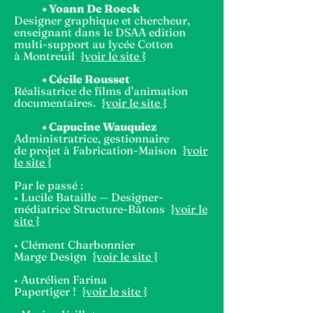
•
Yoann De Roeck
Designer graphique et chercheur,
enseignant dans le DSAA edition
multi-support au lycée Cotton
à Montreuil
{voir le site }
•
Cécile Rousset
Réalisatrice de films d'animation
documentaires.
{voir le site }
• Capucine Wauquiez
Administratrice, gestionnaire
de projet à Fabrication-Maison
{voir
le site }
Par le passé :
• Lucile Bataille — Designer-
médiatrice Structure-Bâtons
{voir le
site }
• Clément Charbonnier
Marge Design
{voir le site }
• Autrélien Farina
Papertiger !
{voir le site }