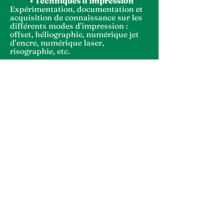
• Techniques d’impression
Expérimentation, documentation et
acquisition de connaissance sur les
différents modes
d'impression :
offset, héliographie, numérique jet
d'encre, numérique laser,
risographie, etc.
• Résidence
Méthode d’observation et de
collaboration avec les publics et les
commanditaires qui permet de
recueillir les informations sur le long
terme.
• Prototype / maquette
Phase du projet qui consiste à
pousser divers aspects de réalisation
pour tester des solutions et corriger
les problèmes observés.
• Variants / invariants
Dans un travail graphique de mise
en page la
clarté
et la lisibilité des
éléments tient à l'élaboration de
règles
formelles qui sont respectées