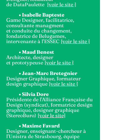
de DataPaulette
{voir le site }
•
Isabelle Bapteste
Gam
e Designer, facilitatrice,
consultante managment
et conduite du changement,
fondatrice de Belugames,
intervenante à l’ESSEC
{voir le s
ite }
• Maud Benest
Architecte, designer
et prototypeuse
{voir le site }
• Jean-Marc Bretegnier
Designer Graphique, formateur
design graphique
{voir le site }
• Silvia Dore
Présidente de l’Alliance Française du
Design (syndicat), formatrice design
graphique, designer graphique
(StereoBuro)
{voir le site}
• Maxime Favard
Designer, enseignant-chercheur à
l’Unistra de Strasbourg, équipe