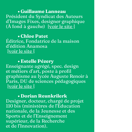
• Guillaume Lanneau
Président du Syndicat des Auteurs
d’Images Fixes, designer graphique
(À fond à gauche)
{voir le site }
•
Chloe Patet
Éditrice, Fondatrice de la maison
d’édition Anamosa
{voir le site }
•
Estelle Pézery
Enseignante agrégé, spec. design
et métiers d’art, poste à profil
graphisme au lycée Auguste Renoir à
Paris, DU de sciences pédagogiques
{voir le site }
•
Dorian Reunkrilerk
Designer, docteur, chargé de projet
110 bis (
ministères de l’Education
nationale, de la Jeunesse et des
Sports et de l’Enseignement
supérieur, de la Recherche
et de l’Innovation
).