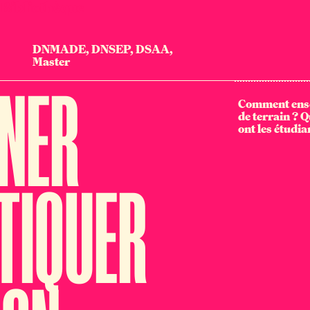
| Bibliothèque
DNMADE, DNSEP, DSAA,
Master
GNER
Comment ense
de terrain ? Q
ont les étudia
TIQUER