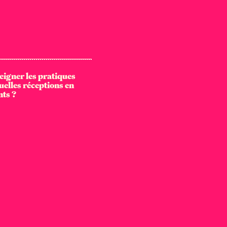
igner les pratiques
uelles réceptions en
nts ?