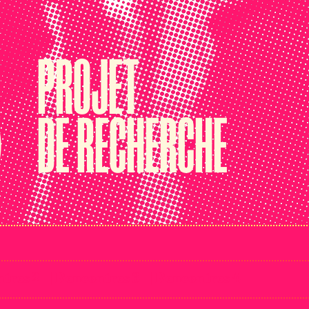
PROJET
)
DE RECHERCHE
ntres 2
| Rencontres 3
| Rencontres 4