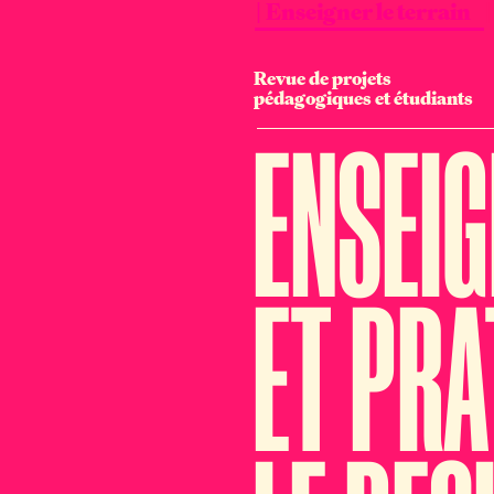
| Enseigner le terrain
Revue de projets
pédagogiques et étudiants
ENSEI
ET PRA