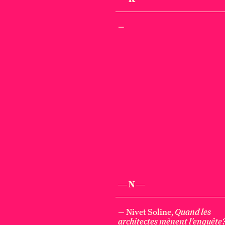
—
— N —
— Nivet Soline,
Quand les
architectes mènent l'enquête