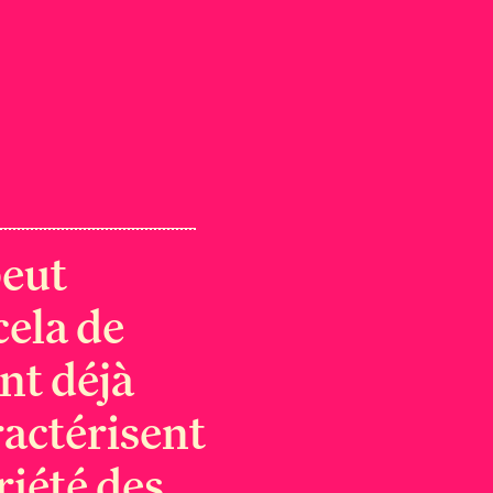
peut
cela de
nt déjà
ractérisent
riété des