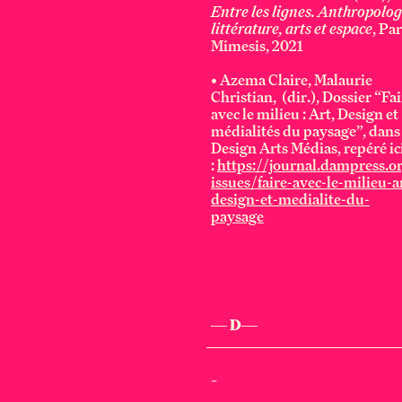
Entre les lignes. Anthropolog
littérature, arts et espace
, Par
Mimesis, 2021
• Azema Claire, Malaurie
Christian, (dir.), Dossier “Fa
avec le milieu : Art, Design et
médialités du paysage”, dans
Design Arts Médias,
repéré
ic
:
https://journal.dampress.o
issues/faire-avec-le-milieu-a
design-et-medialite-du-
paysage
— D—
_