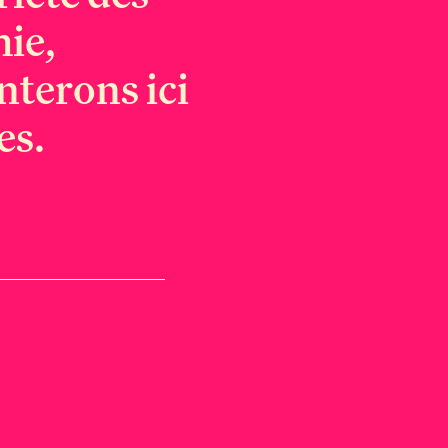
hie,
enterons ici
es.