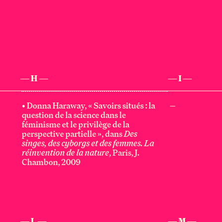
— H —
— I —
•
Donna Haraway
, « Savoirs situés : la
—
question de la science dans le
féminisme et le privilège de la
perspective partielle », dans
Des
singes, des cyborgs et des femmes. La
réinvention de la nature
, Paris, J.
Chambon, 2009
— L —
— M —