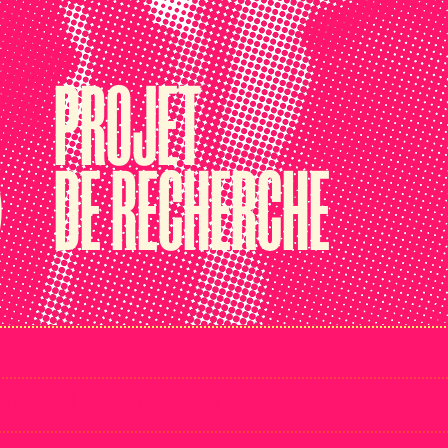
PROJET
)
DE RECHERCHE
ntres 2
| Rencontres 3
| Rencontres 4