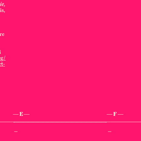
ie,
is,
ire
i
rg/
rt-
— E —
— F —
—
—