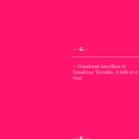
— G—
— Gamboni Aurélien et
Sandrine Teixido,
A tale as a
tool
— K —