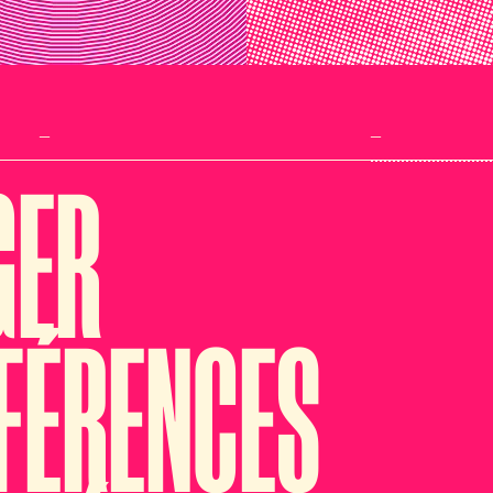
_
_
GER
FÉRENCES