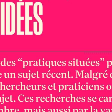
 IDÉES
des “pratiques situées” 
 un sujet récent. Malgré 
ercheurs et praticiens o
ujet. Ces recherches se ca
bre, mais aussi par la va