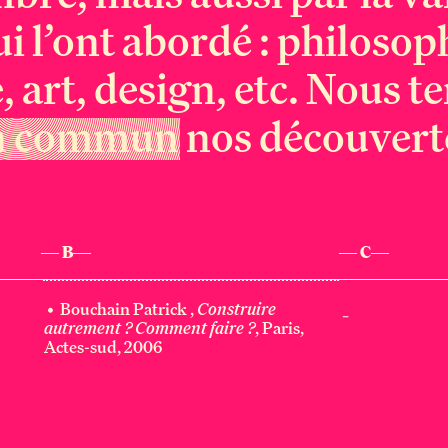
 l’ont abordé : philosop
, art, design, etc. Nous t
n commun nos découvert
— B—
— C—
• Bouchain Patrick ,
Construire
_
autrement ? Comment faire ?
, Paris,
Actes-sud, 2006