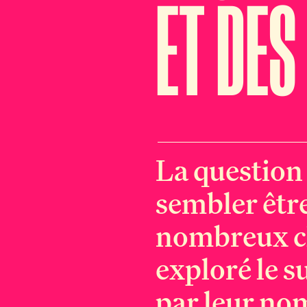
ET DES
La question 
sembler être
nombreux ch
exploré le s
par leur nom